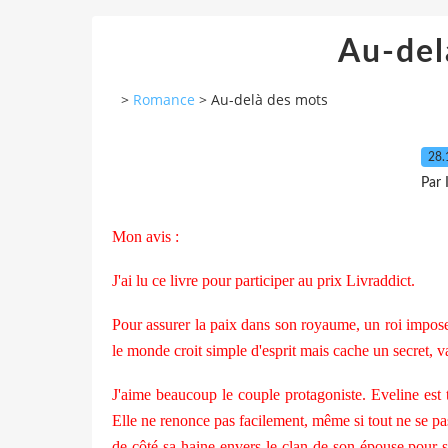
Au-del
>
Romance
>
Au-delà des mots
28.
Par
Mon avis :
J'ai lu ce livre pour participer au prix Livraddict.
Pour assurer la paix dans son royaume, un roi impose
le monde croit simple d'esprit mais cache un secret, 
J'aime beaucoup le couple protagoniste. Eveline est 
Elle ne renonce pas facilement, même si tout ne se p
de côté sa haine envers le clan de son épouse pour s