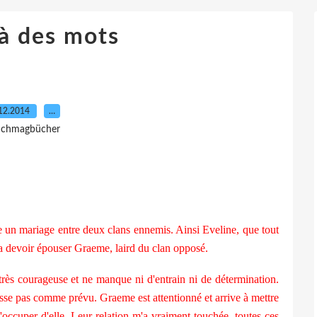
à des mots
12.2014
…
 Ichmagbücher
 un mariage entre deux clans ennemis. Ainsi Eveline, que tout
va devoir épouser Graeme, laird du clan opposé.
très courageuse et ne manque ni d'entrain ni de détermination.
asse pas comme prévu. Graeme est attentionné et arrive à mettre
'occuper d'elle. Leur relation m'a vraiment touchée, toutes ces