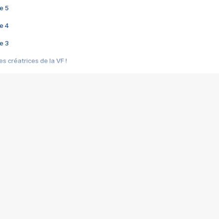
e 5
e 4
e 3
s créatrices de la VF !
e 2
e 1
e Mektoub My Love arrive enfin ! Rencontre avec Shaïn Boumedine et Sal
i : après Toni en famille
elle réalise le bouleversant Dites lui que je l'aime
ais ! Rencontre autour de Vie privée de Rebecca Zlotowski
 de Marguerite, Grave... Rencontre avec Ella Rumpf
 Les Rêveurs, un film intime sur la santé mentale