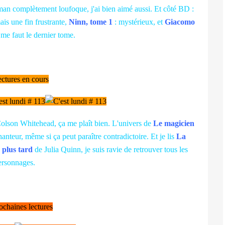
an complètement loufoque, j'ai bien aimé aussi. Et côté BD :
is une fin frustrante,
Ninn, tome 1
: mystérieux, et
Giacomo
l me faut le dernier tome.
ctures en cours
olson Whitehead, ça me plaît bien. L'univers de
Le magicien
teur, même si ça peut paraître contradictoire. Et je lis
La
 plus tard
de Julia Quinn, je suis ravie de retrouver tous les
ersonnages.
chaines lectures