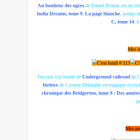
Au bonheur des ogres
de Daniel Pennac est un rom
India Dreams, tome 9
,
La page blanche
, sympa ma
C, tome 14
, i
Mes le
J'en suis à la moitié de
Underground railroad
de C
furieux
de Cyriane Delanghe est magique et enchan
chronique des Bridgerton, tome 9 : Des années
p
Mes pro