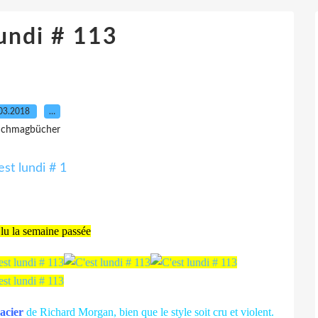
lundi # 113
03.2018
…
 Ichmagbücher
 lu la semaine passée
acier
de Richard Morgan, bien que le style soit cru et violent.