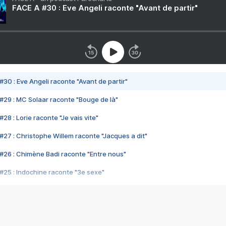
FACE A #30 : Eve Angeli raconte "Avant de partir"
#30 : Eve Angeli raconte "Avant de partir"
#29 : MC Solaar raconte "Bouge de là"
28 : Lorie raconte "Je vais vite"
#27 : Christophe Willem raconte "Jacques a dit"
#26 : Chimène Badi raconte "Entre nous"
#25 : Indochine raconte "3e sexe"
#24 : Zaho raconte "C'est chelou"
#23 : Patrick Bruel raconte "Au café des délices"