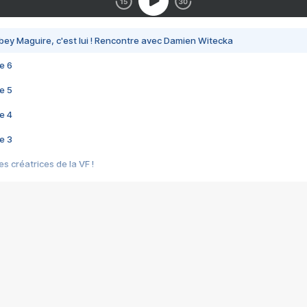
bey Maguire, c'est lui ! Rencontre avec Damien Witecka
e 6
e 5
e 4
e 3
s créatrices de la VF !
e 2
e 1
e Mektoub My Love arrive enfin ! Rencontre avec Shaïn Boumedine et Sal
i : après Toni en famille
elle réalise le bouleversant Dites lui que je l'aime