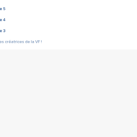
e 5
e 4
e 3
s créatrices de la VF !
e 2
e 1
e Mektoub My Love arrive enfin ! Rencontre avec Shaïn Boumedine et Sal
i : après Toni en famille
elle réalise le bouleversant Dites lui que je l'aime
ais ! Rencontre autour de Vie privée de Rebecca Zlotowski
 de Marguerite, Grave... Rencontre avec Ella Rumpf
 Les Rêveurs, un film intime sur la santé mentale