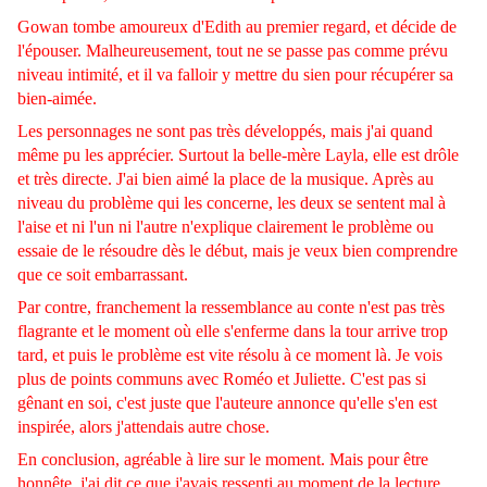
Gowan tombe amoureux d'Edith au premier regard, et décide de
l'épouser. Malheureusement, tout ne se passe pas comme prévu
niveau intimité, et il va falloir y mettre du sien pour récupérer sa
bien-aimée.
Les personnages ne sont pas très développés, mais j'ai quand
même pu les apprécier. Surtout la belle-mère Layla, elle est drôle
et très directe. J'ai bien aimé la place de la musique. Après au
niveau du problème qui les concerne, les deux se sentent mal à
l'aise et ni l'un ni l'autre n'explique clairement le problème ou
essaie de le résoudre dès le début, mais je veux bien comprendre
que ce soit embarrassant.
Par contre, franchement la ressemblance au conte n'est pas très
flagrante et le moment où elle s'enferme dans la tour arrive trop
tard, et puis le problème est vite résolu à ce moment là. Je vois
plus de points communs avec Roméo et Juliette. C'est pas si
gênant en soi, c'est juste que l'auteure annonce qu'elle s'en est
inspirée, alors j'attendais autre chose.
En conclusion, agréable à lire sur le moment. Mais pour être
honnête, j'ai dit ce que j'avais ressenti au moment de la lecture,