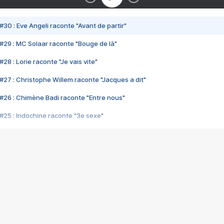
#30 : Eve Angeli raconte "Avant de partir"
#29 : MC Solaar raconte "Bouge de là"
28 : Lorie raconte "Je vais vite"
#27 : Christophe Willem raconte "Jacques a dit"
#26 : Chimène Badi raconte "Entre nous"
#25 : Indochine raconte "3e sexe"
#24 : Zaho raconte "C'est chelou"
#23 : Patrick Bruel raconte "Au café des délices"
#22 : Kyo raconte "Le chemin"
#21 : Nolwenn Leroy raconte "Cassé"
#20 : Patrick Hernandez raconte "Born to be alive"
#19 : Lorie raconte "Près de moi"