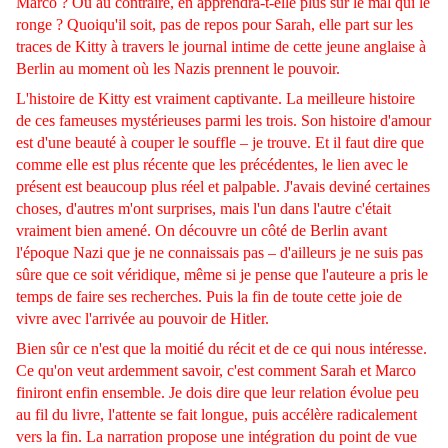
Marco ? Ou au contraire, en apprendra-t-elle plus sur le mal qui le
ronge ? Quoiqu'il soit, pas de repos pour Sarah, elle part sur les
traces de Kitty à travers le journal intime de cette jeune anglaise à
Berlin au moment où les Nazis prennent le pouvoir.
L'histoire de Kitty est vraiment captivante. La meilleure histoire
de ces fameuses mystérieuses parmi les trois. Son histoire d'amour
est d'une beauté à couper le souffle – je trouve. Et il faut dire que
comme elle est plus récente que les précédentes, le lien avec le
présent est beaucoup plus réel et palpable. J'avais deviné certaines
choses, d'autres m'ont surprises, mais l'un dans l'autre c'était
vraiment bien amené. On découvre un côté de Berlin avant
l'époque Nazi que je ne connaissais pas – d'ailleurs je ne suis pas
sûre que ce soit véridique, même si je pense que l'auteure a pris le
temps de faire ses recherches. Puis la fin de toute cette joie de
vivre avec l'arrivée au pouvoir de Hitler.
Bien sûr ce n'est que la moitié du récit et de ce qui nous intéresse.
Ce qu'on veut ardemment savoir, c'est comment Sarah et Marco
finiront enfin ensemble. Je dois dire que leur relation évolue peu
au fil du livre, l'attente se fait longue, puis accélère radicalement
vers la fin. La narration propose une intégration du point de vue