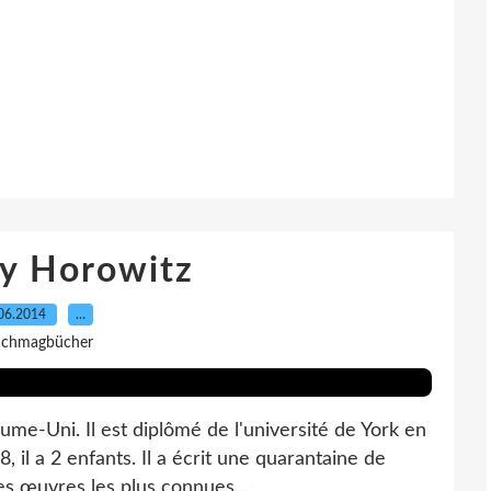
y Horowitz
06.2014
…
 Ichmagbücher
e-Uni. Il est diplômé de l'université de York en
8, il a 2 enfants. Il a écrit une quarantaine de
es œuvres les plus connues...