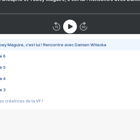
bey Maguire, c'est lui ! Rencontre avec Damien Witecka
e 6
e 5
e 4
e 3
s créatrices de la VF !
e 2
e 1
e Mektoub My Love arrive enfin ! Rencontre avec Shaïn Boumedine et Sal