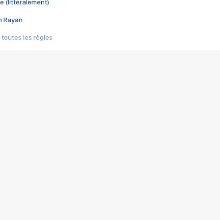
e (littéralement)
im Rayan
 toutes les règles
s les jeux vidéo
us choquant de Rockstar ? - Le scandale BULLY
e plus moche de Steam
du RÊVE tourne au CAUCHEMAR
pendant 8 heures
it… à tort
umiliés par un jeu vidéo
ire - Final Fantasy 8
ti un empire - Age of Empires
story DOFUS