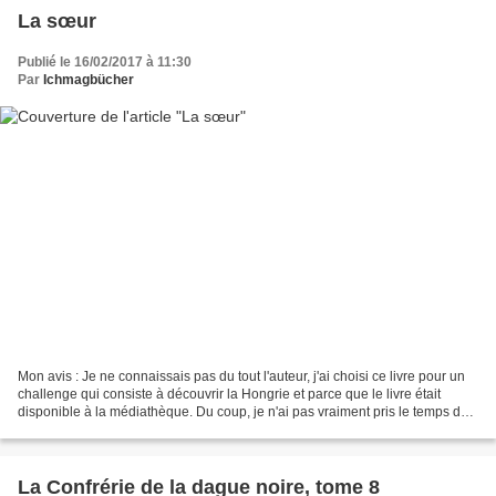
La sœur
Publié le 16/02/2017 à 11:30
Par
Ichmagbücher
Mon avis : Je ne connaissais pas du tout l'auteur, j'ai choisi ce livre pour un
challenge qui consiste à découvrir la Hongrie et parce que le livre était
disponible à la médiathèque. Du coup, je n'ai pas vraiment pris le temps de
lire le résumé, donc...
La Confrérie de la dague noire, tome 8