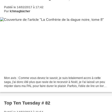
Publié le 14/02/2017 à 17:42
Par
Ichmagbücher
Mon avis : Comme vous devez le savoir, je suis totalement accro à cette
saga, j'ai donc été plus que ravie de le recevoir à Noël, je l'ai laissé un peu
mijoter dans ma PAL pour faire durer le plaisir. Parfois, l'idée de lire un livre
est presque meilleure...
Top Ten Tuesday # 82