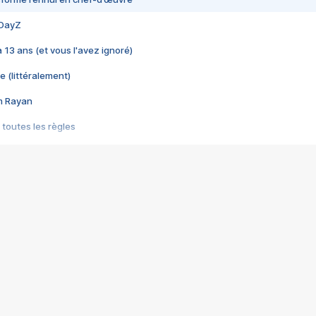
 DayZ
 a 13 ans (et vous l'avez ignoré)
e (littéralement)
im Rayan
 toutes les règles
s les jeux vidéo
us choquant de Rockstar ? - Le scandale BULLY
e plus moche de Steam
du RÊVE tourne au CAUCHEMAR
pendant 8 heures
it… à tort
umiliés par un jeu vidéo