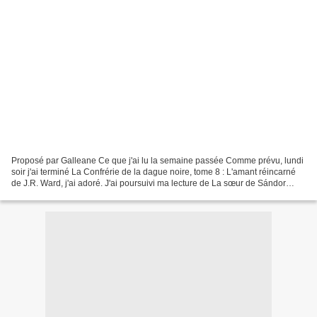
Proposé par Galleane Ce que j'ai lu la semaine passée Comme prévu, lundi
soir j'ai terminé La Confrérie de la dague noire, tome 8 : L'amant réincarné
de J.R. Ward, j'ai adoré. J'ai poursuivi ma lecture de La sœur de Sándor
Márai, un beau style mais j'ai...