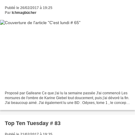
Publié le 26/02/2017 à 19:25
Par
Ichmagbücher
Proposé par Galleane Ce que j'ai lu la semaine passée J'ai commencé Les
morsures de l'ombre de Karine Giebel tout doucement, puis j'ai dévoré la fin.
J'ai beaucoup aimé. J'ai également lu une BD : Odyxes, tome 1 , le concept
est sympa. Ma lecture en cours...
Top Ten Tuesday # 83
Publié le 21/02/2017 à 19:35