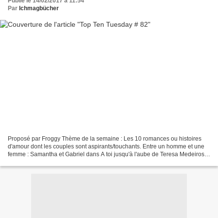
Publié le 14/02/2017 à 11:54
Par
Ichmagbücher
Proposé par Froggy Thème de la semaine : Les 10 romances ou histoires
d'amour dont les couples sont aspirants/touchants. Entre un homme et une
femme : Samantha et Gabriel dans A toi jusqu'à l'aube de Teresa Medeiros /
Chronique. Tamara et Elec dans Fast...