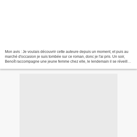
Mon avis : Je voulais découvrir cette auteure depuis un moment, et puis au
marché d'occasion je suis tombée sur ce roman, donc je l'ai pris. Un soir,
Benoît raccompagne une jeune femme chez elle, le lendemain il se réveille
derrière des barreaux, et du...