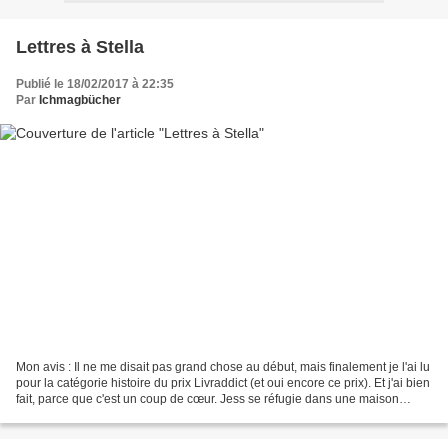
Lettres à Stella
Publié le 18/02/2017 à 22:35
Par
Ichmagbücher
Mon avis : Il ne me disait pas grand chose au début, mais finalement je l'ai lu
pour la catégorie histoire du prix Livraddict (et oui encore ce prix). Et j'ai bien
fait, parce que c'est un coup de cœur. Jess se réfugie dans une maison
abandonnée pour...