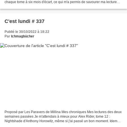
chaque tome à six mois d'écart, ce qui m'a permis de savourer ma lecture
tout en me rappelant les...
C'est lundi # 337
Publié le 30/10/2022 à 18:22
Par
Ichmagbücher
Proposé par Les Paravers de Millina Mes chroniques Mes lectures des deux
semaines passées Je m'attendais à mieux pour Alex Rider, tome 12 :
Nightshade d'Anthony Horowitz, même si j'ai passé un bon moment. Idem
pour Thirds Rebels, tome 1 : Love & Payne...