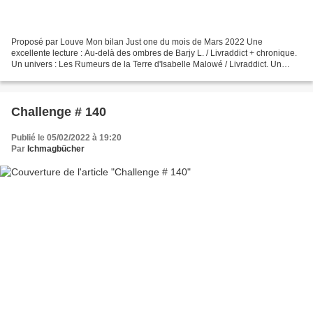
Proposé par Louve Mon bilan Just one du mois de Mars 2022 Une
excellente lecture : Au-delà des ombres de Barjy L. / Livraddict + chronique.
Un univers : Les Rumeurs de la Terre d'Isabelle Malowé / Livraddict. Un
personnage : Elle dans Elles, tome 1 :...
Challenge # 140
Publié le 05/02/2022 à 19:20
Par
Ichmagbücher