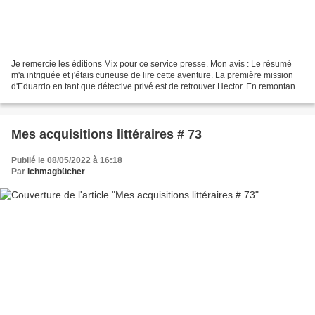
Je remercie les éditions Mix pour ce service presse. Mon avis : Le résumé
m'a intriguée et j'étais curieuse de lire cette aventure. La première mission
d'Eduardo en tant que détective privé est de retrouver Hector. En remontant
sa trace, il débarque dans...
Mes acquisitions littéraires # 73
Publié le 08/05/2022 à 16:18
Par
Ichmagbücher