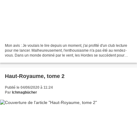
Mon avis : Je voulais le lire depuis un moment, j'ai profité d'un club lecture
pour me lancer. Malheureusement, l'enthousiasme n'a pas été au rendez-
vous. Dans un monde dominé par le vent, les Hordes se succèdent pour
remonter à contrevent et découvrir...
Haut-Royaume, tome 2
Publié le 04/06/2020 à 11:24
Par
Ichmagbücher