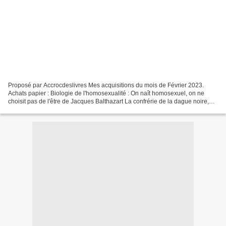
Proposé par Accrocdeslivres Mes acquisitions du mois de Février 2023.
Achats papier : Biologie de l'homosexualité : On naît homosexuel, on ne
choisit pas de l'être de Jacques Balthazart La confrérie de la dague noire,
tome 17 : L'amant déchiré de J. R....