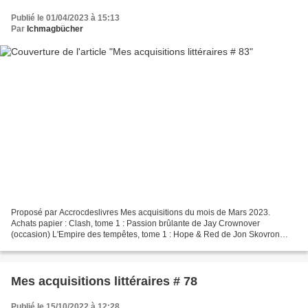
Publié le 01/04/2023 à 15:13
Par
Ichmagbücher
Proposé par Accrocdeslivres Mes acquisitions du mois de Mars 2023.
Achats papier : Clash, tome 1 : Passion brûlante de Jay Crownover
(occasion) L'Empire des tempêtes, tome 1 : Hope & Red de Jon Skovron
(occasion) Le Grand Maître de la cultivation démoniaque,...
Mes acquisitions littéraires # 78
Publié le 15/10/2022 à 12:28