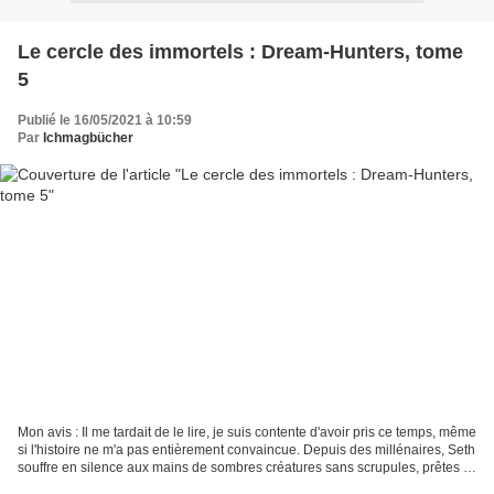
Le cercle des immortels : Dream-Hunters, tome
5
Publié le 16/05/2021 à 10:59
Par
Ichmagbücher
Mon avis : Il me tardait de le lire, je suis contente d'avoir pris ce temps, même
si l'histoire ne m'a pas entièrement convaincue. Depuis des millénaires, Seth
souffre en silence aux mains de sombres créatures sans scrupules, prêtes à
tout pour renverser...