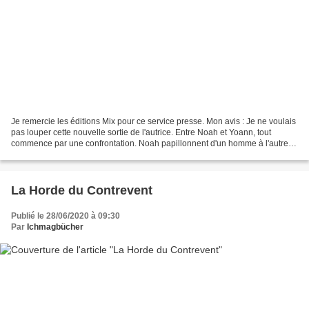
Je remercie les éditions Mix pour ce service presse. Mon avis : Je ne voulais
pas louper cette nouvelle sortie de l'autrice. Entre Noah et Yoann, tout
commence par une confrontation. Noah papillonnent d'un homme à l'autre,
Yoann vise l'amour unique avec...
La Horde du Contrevent
Publié le 28/06/2020 à 09:30
Par
Ichmagbücher