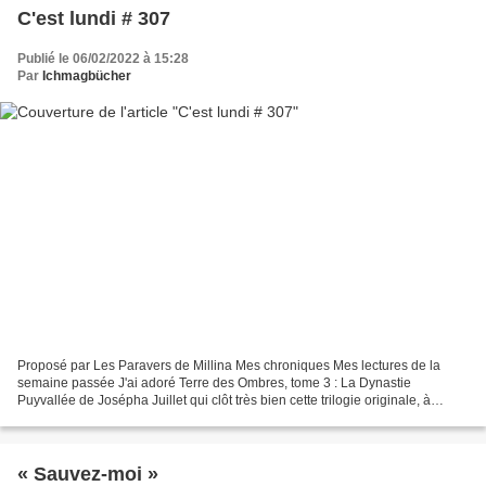
C'est lundi # 307
Publié le 06/02/2022 à 15:28
Par
Ichmagbücher
Proposé par Les Paravers de Millina Mes chroniques Mes lectures de la
semaine passée J'ai adoré Terre des Ombres, tome 3 : La Dynastie
Puyvallée de Josépha Juillet qui clôt très bien cette trilogie originale, à
l'univers riche et aux personnages attachants....
« Sauvez-moi »