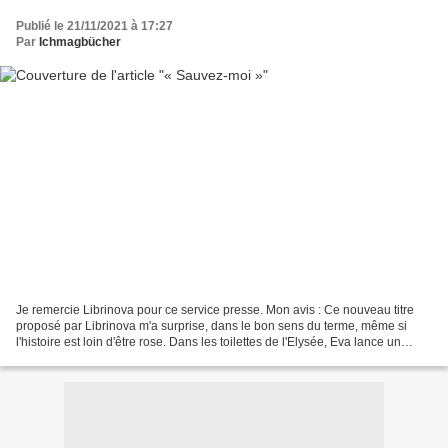
Publié le 21/11/2021 à 17:27
Par
Ichmagbücher
Je remercie Librinova pour ce service presse. Mon avis : Ce nouveau titre
proposé par Librinova m'a surprise, dans le bon sens du terme, même si
l'histoire est loin d'être rose. Dans les toilettes de l'Elysée, Eva lance un
appel à l'aide, qui ne passe...