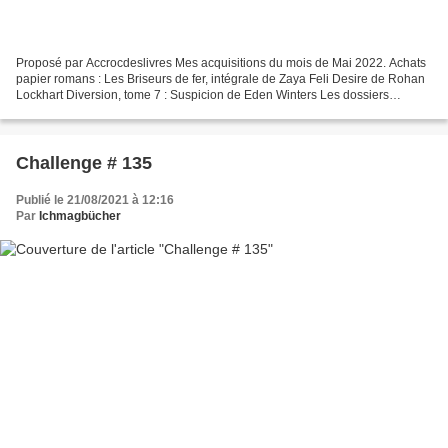
Proposé par Accrocdeslivres Mes acquisitions du mois de Mai 2022. Achats
papier romans : Les Briseurs de fer, intégrale de Zaya Feli Desire de Rohan
Lockhart Diversion, tome 7 : Suspicion de Eden Winters Les dossiers
secrets, tome 1 de Charlie Cochet...
Challenge # 135
Publié le 21/08/2021 à 12:16
Par
Ichmagbücher