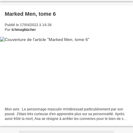
Marked Men, tome 6
Publié le 17/04/2022 à 14:36
Par
Ichmagbücher
Mon avis : Le personnage masculin m'intéressait particulièrement par son
passé. J'étais très curieuse d'en apprendre plus sur sa personnalité. Après
avoir frôlé la mort, Asa se résigne à arrêter les conneries pour le bien de sa
sœur. Pour elle, il est...