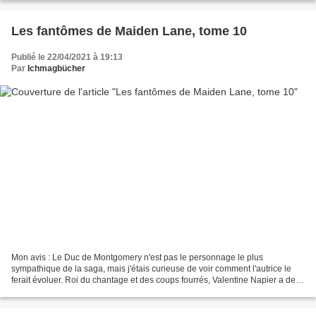
Les fantômes de Maiden Lane, tome 10
Publié le 22/04/2021 à 19:13
Par
Ichmagbücher
Mon avis : Le Duc de Montgomery n'est pas le personnage le plus
sympathique de la saga, mais j'étais curieuse de voir comment l'autrice le
ferait évoluer. Roi du chantage et des coups fourrés, Valentine Napier a de
nombreux ennemis. Las de se cacher,...