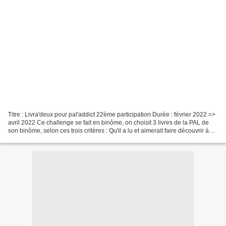
Titre : Livra'deux pour pal'addict 22ème participation Durée : février 2022 =>
avril 2022 Ce challenge se fait en binôme, on choisit 3 livres de la PAL de
son binôme, selon ces trois critères : Qu'il a lu et aimerait faire découvrir à
son partenaire Dont...