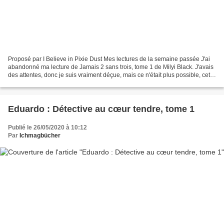
Proposé par I Believe in Pixie Dust Mes lectures de la semaine passée J'ai
abandonné ma lecture de Jamais 2 sans trois, tome 1 de Milyi Black. J'avais
des attentes, donc je suis vraiment déçue, mais ce n'était plus possible, cette
violence, et cette stupidité....
Eduardo : Détective au cœur tendre, tome 1
Publié le 26/05/2020 à 10:12
Par
Ichmagbücher