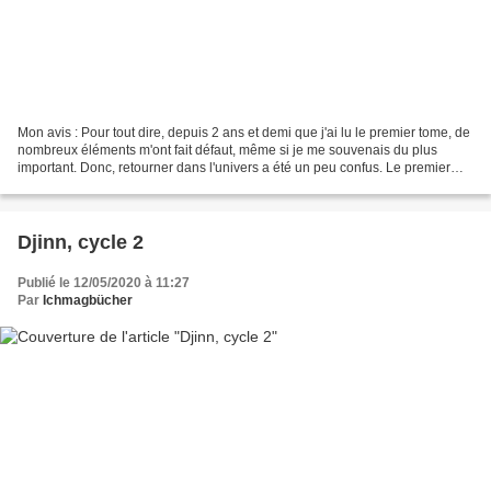
Mon avis : Pour tout dire, depuis 2 ans et demi que j'ai lu le premier tome, de
nombreux éléments m'ont fait défaut, même si je me souvenais du plus
important. Donc, retourner dans l'univers a été un peu confus. Le premier
tome se terminait sur un suspense...
Djinn, cycle 2
Publié le 12/05/2020 à 11:27
Par
Ichmagbücher