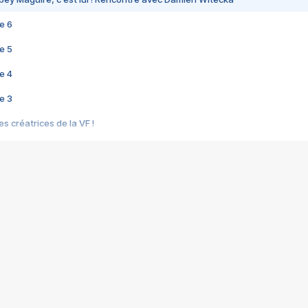
e 6
e 5
e 4
e 3
s créatrices de la VF !
e 2
e 1
e Mektoub My Love arrive enfin ! Rencontre avec Shaïn Boumedine et Sal
i : après Toni en famille
elle réalise le bouleversant Dites lui que je l'aime
ais ! Rencontre autour de Vie privée de Rebecca Zlotowski
 de Marguerite, Grave... Rencontre avec Ella Rumpf