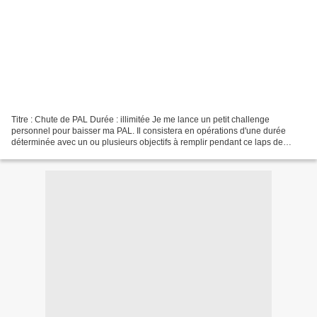
Titre : Chute de PAL Durée : illimitée Je me lance un petit challenge
personnel pour baisser ma PAL. Il consistera en opérations d'une durée
déterminée avec un ou plusieurs objectifs à remplir pendant ce laps de
temps. Opération n°1 : zéro achat papier...