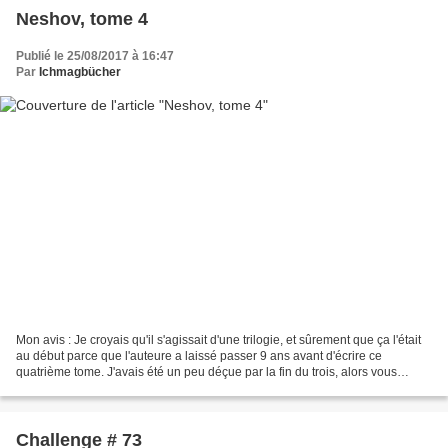
Neshov, tome 4
Publié le 25/08/2017 à 16:47
Par
Ichmagbücher
Mon avis : Je croyais qu'il s'agissait d'une trilogie, et sûrement que ça l'était
au début parce que l'auteure a laissé passer 9 ans avant d'écrire ce
quatrième tome. J'avais été un peu déçue par la fin du trois, alors vous
n'imaginez pas ma joie quand...
Challenge # 73