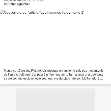
Publié le 24/08/2017 à 16:41
Par
Ichmagbücher
Mon avis : Dans ma PAL depuis presque un an, je ne suis pas mécontente
de l'en avoir délogé. J'ai passé un bon moment. Tam a vécu presque toute
sa vie comme esclave, et le seul esclave du plaisir de son Maître adoré.
Alors quand ce dernier lui demande...