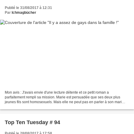
Publié le 31/08/2017 à 12:31
Par
Ichmagbücher
Mon avis : J'avais envie d'une lecture détente et ce petit roman a
parfaitement rempli sa mission. Marie est persuadée que ses deux plus
jeunes fils sont homosexuels. Mais elle ne peut pas en parler à son mari
sans preuve. Alors elle décide de mener l'enquête....
Top Ten Tuesday # 94
Publié le 28/08/2017 à 17:58