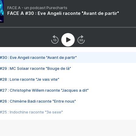
FACE A - un podcast Purecharts
FACE A #30 : Eve Angeli raconte "Avant de partir"
#30 : Eve Angeli raconte "Avant de partir"
#29 : MC Solaar raconte "Bouge de là"
28 : Lorie raconte "Je vais vite"
#27 : Christophe Willem raconte "Jacques a dit"
#26 : Chimène Badi raconte "Entre nous"
#25 : Indochine raconte "3e sexe"
#24 : Zaho raconte "C'est chelou"
#23 : Patrick Bruel raconte "Au café des délices"