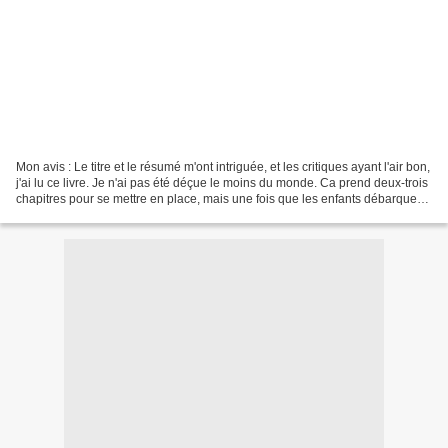
Mon avis : Le titre et le résumé m'ont intriguée, et les critiques ayant l'air bon,
j'ai lu ce livre. Je n'ai pas été déçue le moins du monde. Ca prend deux-trois
chapitres pour se mettre en place, mais une fois que les enfants débarquent
sur l'île, j'ai...