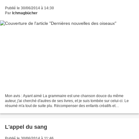
Publié le 30/06/2014 à 14:30
Par
Ichmagbücher
Mon avis : Ayant aimé La grammaire est une chanson douce du même
auteur, j'ai cherché d'autres de ses livres, et je suis tombée sur celui-ci. Le
résumé m'a tout de suite plu. Récompenser des enfants créatifs et
passionnés, mais par autre chose que les...
L'appel du sang
Publié le 30/06/2014 à 11:46