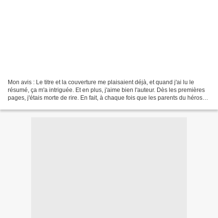
Mon avis : Le titre et la couverture me plaisaient déjà, et quand j'ai lu le
résumé, ça m'a intriguée. Et en plus, j'aime bien l'auteur. Dès les premières
pages, j'étais morte de rire. En fait, à chaque fois que les parents du héros
sont présents, c'est...