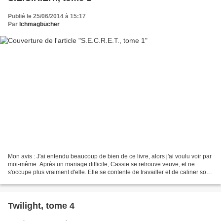
Publié le 25/06/2014 à 15:17
Par
Ichmagbücher
Mon avis : J'ai entendu beaucoup de bien de ce livre, alors j'ai voulu voir par
moi-même. Après un mariage difficile, Cassie se retrouve veuve, et ne
s'occupe plus vraiment d'elle. Elle se contente de travailler et de caliner son
chat. Un peu par hasard,...
Twilight, tome 4