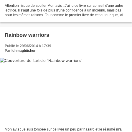
Attention risque de spoiler Mon avis : J'ai lu ce livre sur conseil d'une autre
lectrice. Il s'agit une fois de plus d'une confidence à un inconnu, mais pas
pour les mêmes raisons. Tout comme le premier livre de cet auteur que j'ai
lu, j'ai apprécié les...
Rainbow warriors
Publié le 29/06/2014 à 17:39
Par
Ichmagbücher
Mon avis : Je suis tombée sur ce livre un peu par hasard et le résumé m'a