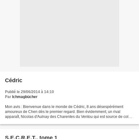
Cédric
Publié le 29/06/2014 à 14:10
Par
Ichmagbücher
Mon avis : Bienvenue dans le monde de Cédric, 8 ans désespérément
amoureux de Chen dès le premier regard. Bien évidemment, un rival
apparaît, Nicolas d'Aulnay des Charentes du Ventou qui est source de colère
chez Cédric, car il a tout pour plaire. Toutes...
S.E.C.R.E.T., tome 1