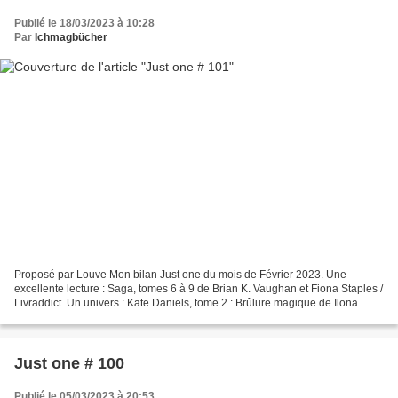
Publié le 18/03/2023 à 10:28
Par
Ichmagbücher
Proposé par Louve Mon bilan Just one du mois de Février 2023. Une
excellente lecture : Saga, tomes 6 à 9 de Brian K. Vaughan et Fiona Staples /
Livraddict. Un univers : Kate Daniels, tome 2 : Brûlure magique de Ilona
Andrews / Livraddict. Un personnage...
Just one # 100
Publié le 05/03/2023 à 20:53