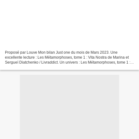
Proposé par Louve Mon bilan Just one du mois de Mars 2023. Une
excellente lecture : Les Métamorphoses, tome 1 : Vita Nostra de Marina et
Sergueï Diatchenko / Livraddict. Un univers : Les Métamorphoses, tome 1 :
Vita Nostra de Marina et Sergueï Diatchenko...