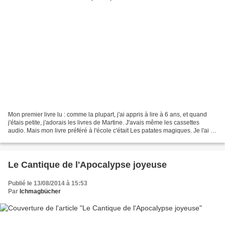
Mon premier livre lu : comme la plupart, j'ai appris à lire à 6 ans, et quand
j'étais petite, j'adorais les livres de Martine. J'avais même les cassettes
audio. Mais mon livre préféré à l'école c'était Les patates magiques. Je l'ai lu
en CE1, et je l'ai...
Le Cantique de l'Apocalypse joyeuse
Publié le 13/08/2014 à 15:53
Par
Ichmagbücher