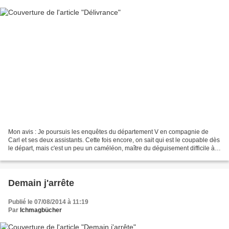
Mon avis : Je poursuis les enquêtes du département V en compagnie de
Carl et ses deux assistants. Cette fois encore, on sait qui est le coupable dès
le départ, mais c'est un peu un caméléon, maître du déguisement difficile à
attraper, qui cache bien ses...
Demain j'arrête
Publié le 07/08/2014 à 11:19
Par
Ichmagbücher