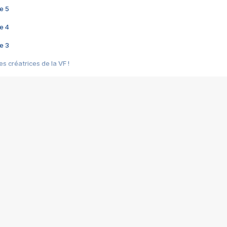
e 5
e 4
e 3
s créatrices de la VF !
e 2
e 1
e Mektoub My Love arrive enfin ! Rencontre avec Shaïn Boumedine et Sal
i : après Toni en famille
elle réalise le bouleversant Dites lui que je l'aime
ais ! Rencontre autour de Vie privée de Rebecca Zlotowski
 de Marguerite, Grave... Rencontre avec Ella Rumpf
 Les Rêveurs, un film intime sur la santé mentale