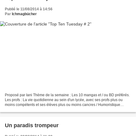
Publié le 11/08/2014 à 14:56
Par
Ichmagbücher
Proposé par Iani Thème de la semaine : Les 10 mangas et / ou BD préférés.
Les profs : La vie quotidienne au sein d'un lycée, avec ses profs plus ou
moins compétents et ses élèves plus ou moins cancres / Humoristique
Cédric : La vie quotidienne de Cédric...
Un paradis trompeur