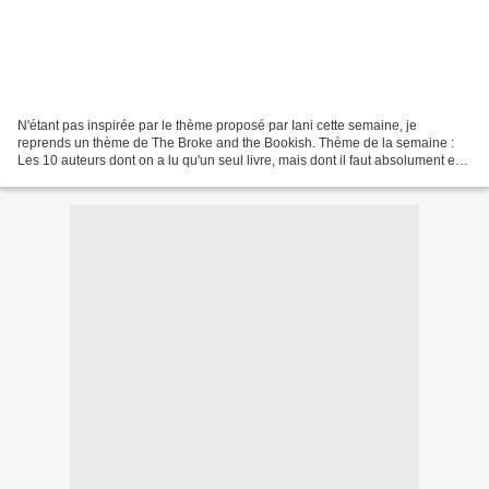
N'étant pas inspirée par le thème proposé par Iani cette semaine, je
reprends un thème de The Broke and the Bookish. Thème de la semaine :
Les 10 auteurs dont on a lu qu'un seul livre, mais dont il faut absolument en
lire d'autres. Ayerdhal : J'ai lu...