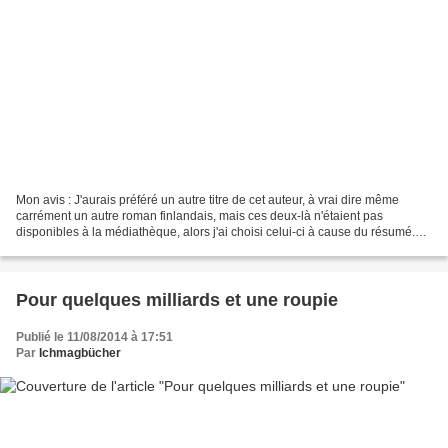
Mon avis : J'aurais préféré un autre titre de cet auteur, à vrai dire même
carrément un autre roman finlandais, mais ces deux-là n'étaient pas
disponibles à la médiathèque, alors j'ai choisi celui-ci à cause du résumé.
Un ancien communiste brûleur d'église...
Pour quelques milliards et une roupie
Publié le 11/08/2014 à 17:51
Par
Ichmagbücher