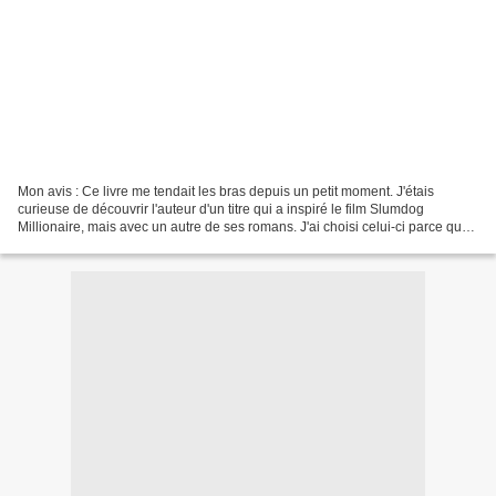
Mon avis : Ce livre me tendait les bras depuis un petit moment. J'étais
curieuse de découvrir l'auteur d'un titre qui a inspiré le film Slumdog
Millionaire, mais avec un autre de ses romans. J'ai choisi celui-ci parce que
la couverture et le résumé me...